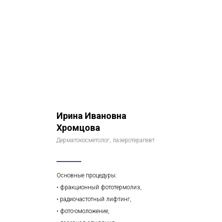
Ирина Ивановна
Хромцова
Дерматокосметолог, лазеротерапевт
Основные процедуры:
• фракционный фототермолиз,
• радиочастотный лифтинг,
• фото-омоложение,