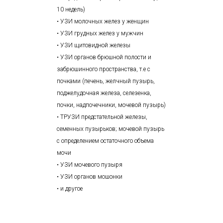
10 недель)
• УЗИ молочных желез у женщин
• УЗИ грудных желез у мужчин
• УЗИ щитовидной железы
• УЗИ органов брюшной полости и
забрюшинного пространства, т.е с
почками (печень, желчный пузырь,
поджелудочная железа, селезенка,
почки, надпочечники, мочевой пузырь)
• ТРУЗИ предстательной железы,
семенных пузырьков; мочевой пузырь
с определением остаточного объема
мочи
• УЗИ мочевого пузыря
• УЗИ органов мошонки
• и другое