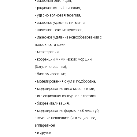
• лазерная эпиляция,
• радиочастотный липолиз,
• ударно-волновая терапия,
• лазерное удаление пигмента,
• лазерное лечение купероза,
• лазерное удаление новообразований с
поверхности кожи.
• мезотерапия;
• коррекции мимических морщин
(ботулинотерапии),
• биоармирование,
• моделирования скул и подбородка,
• моделирование лица мезонитями,
• инъекционная контурная пластика,
• биоревитализация,
• моделирование формы и объема губ,
• лечение целлюлита (инъекционное,
аппаратное)
• и другое