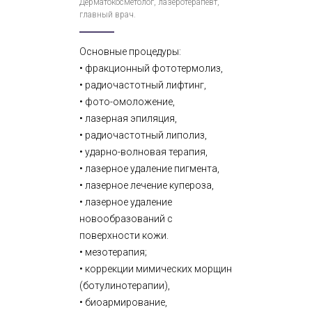
Дерматокосметолог, лазеротерапевт,
главный врач.
Основные процедуры:
• фракционный фототермолиз,
• радиочастотный лифтинг,
• фото-омоложение,
• лазерная эпиляция,
• радиочастотный липолиз,
• ударно-волновая терапия,
• лазерное удаление пигмента,
• лазерное лечение купероза,
• лазерное удаление
новообразований с
поверхности кожи.
• мезотерапия;
• коррекции мимических морщин
(ботулинотерапии),
• биоармирование,